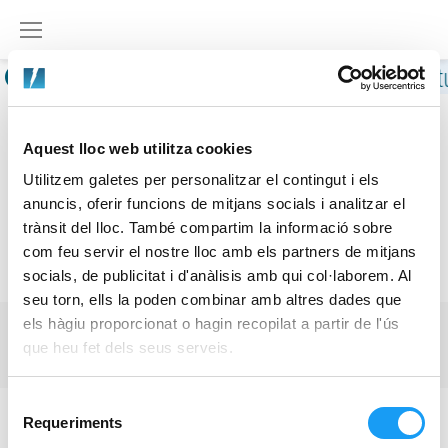
Skip
to
content
L'Oficina Vi
Aquest lloc web utilitza cookies
Utilitzem galetes per personalitzar el contingut i els
anuncis, oferir funcions de mitjans socials i analitzar el
trànsit del lloc. També compartim la informació sobre
com feu servir el nostre lloc amb els partners de mitjans
socials, de publicitat i d'anàlisis amb qui col·laborem. Al
seu torn, ells la poden combinar amb altres dades que
SOUSCRIPTION D’UN NOUVEAU CONTRAT
els hàgiu proporcionat o hagin recopilat a partir de l'ús
que heu fet dels seus serveis.
Accueil
/
Logements
/
Souscription d’un nouveau contrat
SOUSCRIPTION
Selecció
D'UN
Requeriments
de