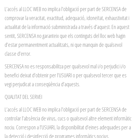
L’accés al LLOC WEB no implica l’obligació per part de SERCENSA de
comprovar la veracitat, exactitud, adequació, idoneïtat, exhaustivitat i
actualitat de la informació subministrada a través d’aquest. En aquest
sentit, SERCENSA no garanteix que els continguts del lloc web hagin
d’estar permanentment actualitzats, ni que manquin de qualsevol
classe d’error.
SERCENSA no es responsabilitza per qualsevol mal i/o perjudici i/o
benefici deixat d’obtenir per l’USUARI o per qualsevol tercer que es
vegi perjudicat a conseqüència d’aquests.
QUALITAT DEL SERVEI
L’accés al LLOC WEB no implica l’obligació per part de SERCENSA de
controlar l’absència de virus, cucs o qualsevol altre element informàtic
nociu. Correspon a l’USUARI, la disponibilitat d’eines adequades per a
la detecció i desinfecció de programes informàtics nocius.