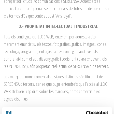
adreçar sol·licituds i/o comunicacions a SERCENSA. Aquest accés
implica l’acceptació plena i sense reserves de totes les disposicions i
els termes d’ús que conté aquest “Avís legal”.
2.- PROPIETAT INTEL·LECTUAL I INDUSTRIAL
Tots els continguts del LLOC WEB, entenent per aquests a títol
merament enunciatiu, els textos, fotografies, gràfics, imatges, icones,
tecnologia, programari, enllaços i altres continguts audiovisuals o
sonors, així com el seu disseny gràfic i codis font (d’ara endavant, els
“CONTINGUTS”), són propietat intel·lectual de SERCENSA o de tercers.
Les marques, noms comercials o signes distintius són titularitat de
SERCENSA o tercers, sense que pugui entendre’s que l’accés al LLOC
WEB atribueixi cap dret sobre les marques, noms comercials i/o
signes distintius.
La violació dels anteriors drets serà perseguida conforme a la