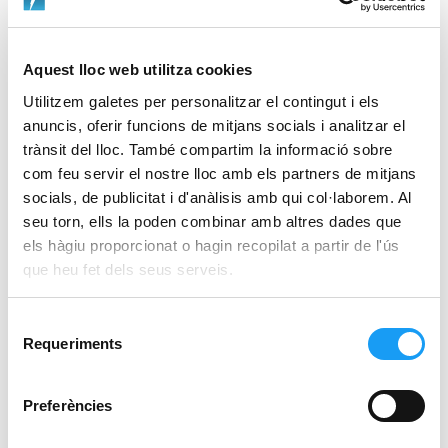
legislació vigent.
A l’efecte de preservar els possibles drets de propietat intel·lectual,
Aquest lloc web utilitza cookies
en el cas que qualsevol USUARI o un tercer consideri que s’ha produït
Utilitzem galetes per personalitzar el contingut i els
una violació dels seus legítims drets per la introducció d’un determinat
anuncis, oferir funcions de mitjans socials i analitzar el
contingut en el LLOC WEB, haurà de notificar aquesta circumstància a
trànsit del lloc. També compartim la informació sobre
SERCENSA.
com feu servir el nostre lloc amb els partners de mitjans
socials, de publicitat i d'anàlisis amb qui col·laborem. Al
En qualsevol cas, SERCENSA no assumirà responsabilitat respecte
seu torn, ells la poden combinar amb altres dades que
dels drets de Propietat Intel·lectual o Industrial titularitat de tercers,
els hàgiu proporcionat o hagin recopilat a partir de l'ús
que es puguin veure infringits per un tercer o per l’USUARI.
que heu fet dels seus serveis.
3.- CONDICIONS D’ÚS DEL LLOC WEB
Selecció
Requeriments
CONDICIONS GENERALS
de
consentiment
L’USUARI s’obliga a fer un ús correcte del LLOC WEB de conformitat
Preferències
amb la Llei i les presents condicions d’ús. L’USUARI respondrà enfront
de SERCENSA o enfront de tercers, de qualssevol danys i perjudicis