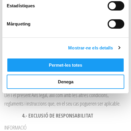
Estadístiques
que poguessin esdevenir a conseqüència de l’incompliment d’aquesta
obligació.
Màrqueting
Queda expressament prohibit l’ús del LLOC WEB amb finalitats lesives
de béns o interessos de SERCENSA o de tercers, o que de qualsevol
altra forma sobrecarreguin, danyin o inutilitzin les xarxes, servidors i
Mostrar-ne els detalls
altres equips informàtics o productes i aplicacions informàtiques de
l’entitat o de tercers.
Permet-les totes
CONTINGUTS
Denega
L’USUARI es compromet a utilitzar els Continguts de conformitat amb la
Llei i el present Avís legal, així com amb les altres condicions,
reglaments i instruccions que, en el seu cas pogueren ser aplicable.
4.- EXCLUSIÓ DE RESPONSABILITAT
INFORMACIÓ