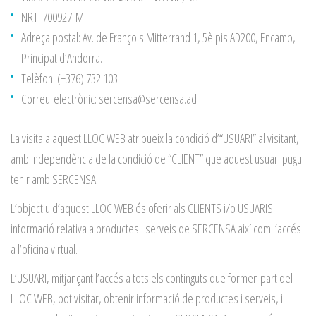
NRT: 700927-M
Adreça postal: Av. de François Mitterrand 1, 5è pis AD200, Encamp,
Principat d’Andorra.
Telèfon: (+376) 732 103
Correu electrònic: sercensa@sercensa.ad
La visita a aquest LLOC WEB atribueix la condició d’“USUARI” al visitant,
amb independència de la condició de “CLIENT” que aquest usuari pugui
tenir amb SERCENSA.
L’objectiu d’aquest LLOC WEB és oferir als CLIENTS i/o USUARIS
informació relativa a productes i serveis de SERCENSA així com l’accés
a l’oficina virtual.
L’USUARI, mitjançant l’accés a tots els continguts que formen part del
LLOC WEB, pot visitar, obtenir informació de productes i serveis, i