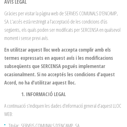
AVÍS
AVÍS LEGAL
LEGAL
Gràcies per visitar la pàgina web de SERVEIS COMUNALS D’ENCAMP,
SA. L’accés està restringit a l’acceptació de les condicions d’ús
següents, els quals poden ser modificats per SERCENSA en qualsevol
moment i sense previ avís.
En utilitzar aquest lloc web accepta complir amb els
termes expressats en aquest avís i les modificacions
subseqüents que SERCENSA pogués implementar
ocasionalment. Si no acceptés les condicions d’aquest
Acord, no ha d’utilitzar aquest lloc.
1. INFORMACIÓ LEGAL
A continuació s’indiquen les dades d’informació general d’aquest LLOC
WEB:
Titular: SERVEIS COMUNALS D’ENCAMP, SA