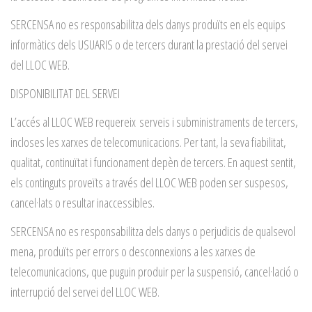
SERCENSA no es responsabilitza dels danys produïts en els equips
informàtics dels USUARIS o de tercers durant la prestació del servei
del LLOC WEB.
DISPONIBILITAT DEL SERVEI
L’accés al LLOC WEB requereix serveis i subministraments de tercers,
incloses les xarxes de telecomunicacions. Per tant, la seva fiabilitat,
qualitat, continuïtat i funcionament depèn de tercers. En aquest sentit,
els continguts proveïts a través del LLOC WEB poden ser suspesos,
cancel·lats o resultar inaccessibles.
SERCENSA no es responsabilitza dels danys o perjudicis de qualsevol
mena, produïts per errors o desconnexions a les xarxes de
telecomunicacions, que puguin produir per la suspensió, cancel·lació o
interrupció del servei del LLOC WEB.